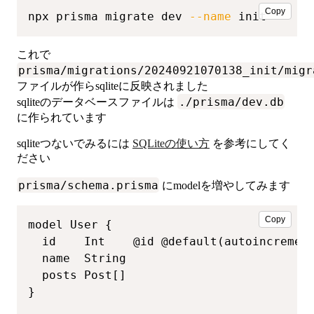
Copy
npx prisma migrate dev 
--name
 init
これで
prisma/migrations/20240921070138_init/migr
ファイルが作らsqliteに反映されました
./prisma/dev.db
sqliteのデータベースファイルは
に作られています
sqliteつないでみるには
SQLiteの使い方
を参考にしてく
ださい
prisma/schema.prisma
にmodelを増やしてみます
Copy
model User {

  id    Int    @id @default(autoincrement
  name  String

  posts Post[]

}
