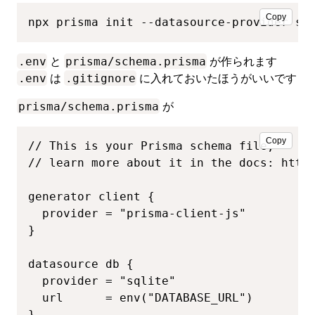
Copy
npx prisma init --datasource-provider sq
.env
prisma/schema.prisma
と
が作られます
.env
.gitignore
は
に入れておいたほうがいいです
prisma/schema.prisma
が
Copy
// This is your Prisma schema file,

// learn more about it in the docs: https
generator client {

  provider = "prisma-client-js"

}

datasource db {

  provider = "sqlite"

  url      = env("DATABASE_URL")

}