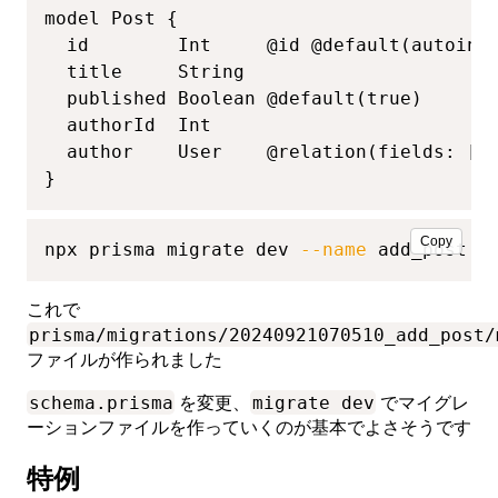
model Post {

  id        Int     @id @default(autoincr
  title     String

  published Boolean @default(true)

  authorId  Int

  author    User    @relation(fields: [au
}
Copy
npx prisma migrate dev 
--name
 add_post
これで
prisma/migrations/20240921070510_add_post/
ファイルが作られました
schema.prisma
migrate dev
を変更、
でマイグレ
ーションファイルを作っていくのが基本でよさそうです
特例