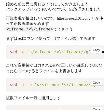
始める前に元に戻せるようにしておきましょう
バックアップとってもいいですが、Git管理させました
正規表現で抽出したいので、
https://regex101.com/
とか使
って正規表現確かめます
<iframe.*<\/iframe>
でよさそう
まずはsedコマンド使って、1ファイル試してみます
Copy
sed
-e
's/<iframe.*<\/iframe>//g'
 ./some
これで変更後が出力されるので正しいか確認してOKだ
-i
ったら
つけるとファイルを上書きします
Copy
sed
-i
-e
's/<iframe.*<\/iframe>//g'
 ./s
複数ファイル一気に適用します
Copy